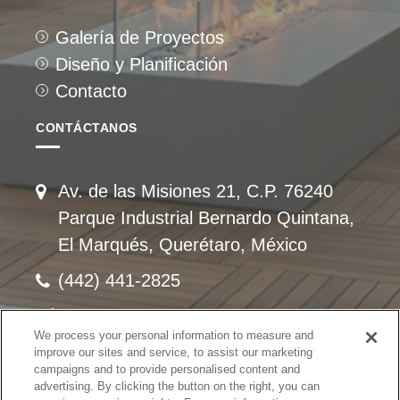
Galería de Proyectos
Diseño y Planificación
Contacto
CONTÁCTANOS
Av. de las Misiones 21, C.P. 76240
Parque Industrial Bernardo Quintana,
El Marqués, Querétaro, México
(442) 441-2825
ventas@fibergrate.com
We process your personal information to measure and
improve our sites and service, to assist our marketing
campaigns and to provide personalised content and
advertising. By clicking the button on the right, you can